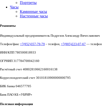
Портреты
Часы
Каминные часы
Настенные часы
Реквизиты
Индивидуальный предприниматель Подрезов Александр Вячеславович
Телефон/факс
+7(952)357-79-79
– телефон,
+7(905)223-07-67
— телефон
ИНН/КПП 780500818933
ОГРНИП 317784700042160
Расчётный счет 40802810662160016138
Корреспондентский счет 30101810900000000795
БИК банка 046577795
Банк ПАО КБ «УБРИР»
Полезная информация