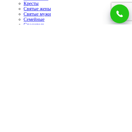
Кресты
Святые жены
Святые мужи
Семейные
Спаситель
Чудотворцы
Панно
Работы по фото
Гербы
Панно
Портреты
Часы
Каминные часы
Настенные часы
Главная
Каталог
Доставка и оплата
О компании
Отзывы
Блог
Контакты
Корзина покупок
Закрыть