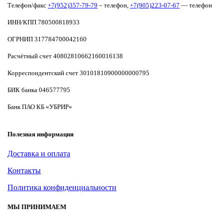
Телефон/факс
+7(952)357-79-79
– телефон,
+7(905)223-07-67
— телефон
ИНН/КПП 780500818933
ОГРНИП 317784700042160
Расчётный счет 40802810662160016138
Корреспондентский счет 30101810900000000795
БИК банка 046577795
Банк ПАО КБ «УБРИР»
Полезная информация
Доставка и оплата
Контакты
Политика конфиденциальности
МЫ ПРИНИМАЕМ