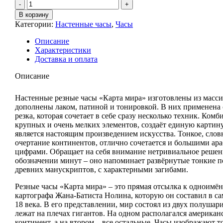
Количество
Часы
В корзину
резные
Категории:
Настенные часы
,
Часы
КАРТА
МИРА,
Описание
выделенный
Характеристики
циферблат
Доставка и оплата
Описание
Настенные резные часы «Карта мира» изготовлены из масси
дополнены лаком, патиной и тонировкой. В них применена
резка, которая сочетает в себе сразу несколько техник. Ком
крупных и очень мелких элементов, создаёт единую картину
является настоящим произведением искусства. Тонкое, сло
очертание континентов, отлично сочетается и большими ар
цифрами. Обращает на себя внимание нетривиальное решен
обозначении минут – оно напоминает развёрнутые тонкие 
древних манускриптов, с характерными загибами.
Резные часы «Карта мира» – это прямая отсылка к одноимё
картографа Жана-Батиста Нолина, которую он составил в са
18 века. В его представлении, мир состоял из двух полушар
лежат на плечах гигантов. На одном располагался американ
континент, а на втором – все остальные. Часы изображают т