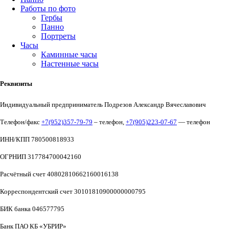
Работы по фото
Гербы
Панно
Портреты
Часы
Каминные часы
Настенные часы
Реквизиты
Индивидуальный предприниматель Подрезов Александр Вячеславович
Телефон/факс
+7(952)357-79-79
– телефон,
+7(905)223-07-67
— телефон
ИНН/КПП 780500818933
ОГРНИП 317784700042160
Расчётный счет 40802810662160016138
Корреспондентский счет 30101810900000000795
БИК банка 046577795
Банк ПАО КБ «УБРИР»