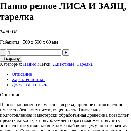
Панно резное ЛИСА И ЗАЯЦ,
тарелка
24 500
₽
Габариты: 500 х 500 х 60 мм
Количество
Панно
В корзину
резное
Категория:
Панно
Метки:
Животные
,
Тарелка
ЛИСА
И
Описание
ЗАЯЦ,
Характеристики
тарелка
Доставка и оплата
Описание
Панно выполнено из массива дерева, прочное и долговечное
имеет особую эстетическую ценность. Тщательно
подготовленная и мастерски обработанная древесина позволяет
предать живость, а полуобъемный образ поможет получить
эстетическое удовольствие даже слабовидящему или незрячему
человеку. Специальное покрытие сохранит изделие, а патина и