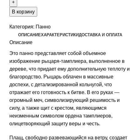
резное
РЫЦАРЬ
В корзину
ТАМПЛИЕРЫ,
орех
Категория:
Панно
светлый
ОПИСАНИЕ
ХАРАКТЕРИСТИКИ
ДОСТАВКА И ОПЛАТА
Описание
Это панно представляет собой объемное
изображение рыцаря-тамплиера, выполненное в
дереве, что придает ему дополнительную теплоту и
благородство. Рыцарь облачен в массивные
доспехи, с детализированной кольчугой, что
отражает его готовность к битве. В его руках —
огромный меч, символизирующий решимость и
силу, а также щит с крестом, являющимся
неизменным символом ордена тамплиеров,
олицетворяющий защиту веры и честь.
Плащ, свободно развевающийся на ветру, создает