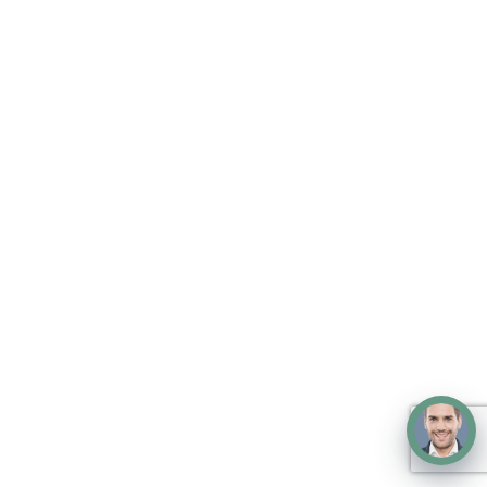
Телефон/факс
+7(952)357-79-79
– телефон,
+7(905)223-07-67
—
телефон
ИНН/КПП 780500818933
ОГРНИП 317784700042160
Расчётный счет 40802810662160016138
Корреспондентский счет 30101810900000000795
БИК банка 046577795
Банк ПАО КБ «УБРИР»
Полезная информация
Доставка и оплата
Контакты