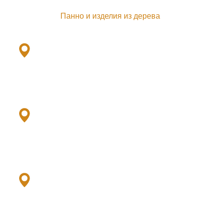
Панно и изделия из дерева
Ленинский пр., 101ж
+7(901) 379-79-33
Выборгское ш., 503/2
+7 (952) 379-79-21
Дунайский пр., 64
+7 (952) 379-79-24