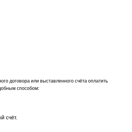
ого договора или выставленного счёта оплатить
добным способом:
й счёт.