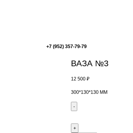
+7 (952) 357-79-79
ВАЗА №3
12 500
₽
300*130*130 ММ
Количество
ВАЗА
№3