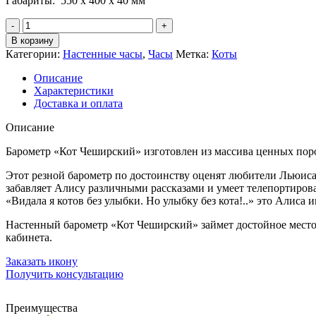
Габариты: 550 х 400 х 40 мм
Количество
Барометр
В корзину
(3в1)
Категории:
Настенные часы
,
Часы
Метка:
Коты
ЧЕШИРСКИЙ
КОТ
Описание
Характеристики
Доставка и оплата
Описание
Барометр «Кот Чеширский» изготовлен из массива ценных пор
Этот резной барометр по достоинству оценят любители Льюиса 
забавляет Алису различными рассказами и умеет телепортироват
«Видала я котов без улыбки. Но улыбку без кота!..» это Алиса 
Настенный барометр «Кот Чеширский» займет достойное место в
кабинета.
Заказать икону
Получить консультацию
Преимущества