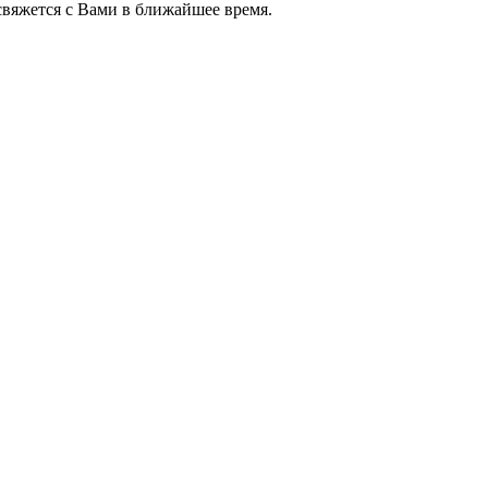
яжется с Вами в ближайшее время.
+7 (952) 357-79-79