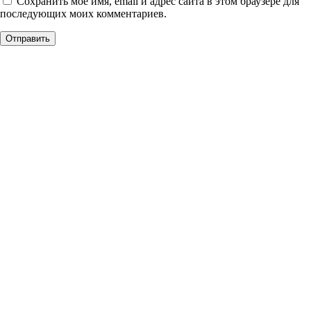
Сохранить моё имя, email и адрес сайта в этом браузере для
последующих моих комментариев.
Уникальное панно из
натурального дерева