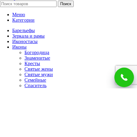
Поиск
Меню
Категории
Барельефы
Зеркала и рамы
Иконостасы
Иконы
Богородица
Знаменитые
Кресты
Святые жены
Святые мужи
Семейные
Спаситель
Чудотворцы
Панно
Работы по фото
Гербы
Панно
Портреты
Часы
Каминные часы
Настенные часы