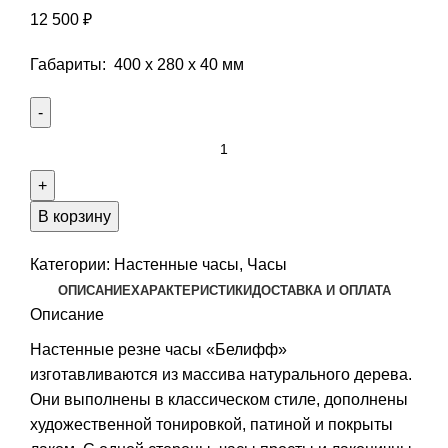
12 500
₽
Габариты: 400 х 280 х 40 мм
Количество
Часы
резные
БЕЛИФФ,
В корзину
белое
с
Категории:
Настенные часы
,
Часы
серебром,
ОПИСАНИЕ
ХАРАКТЕРИСТИКИ
ДОСТАВКА И ОПЛАТА
ясень
Описание
Настенные резне часы «Белифф»
изготавливаются из массива натурального дерева.
Они выполнены в классическом стиле, дополнены
художественной тонировкой, патиной и покрыты