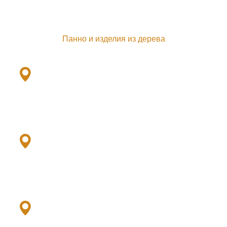
Панно и изделия из дерева
Ленинский пр., 101ж
+7(901) 379-79-33
Выборгское ш., 503/2
+7 (952) 379-79-21
Дунайский пр., 64