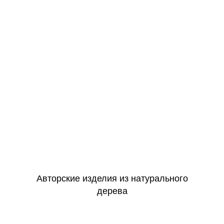
Авторская работа
Большой выбор сюжетов
Можно на заказ по фото
Идеально в подарок
Оформить заявку
Авторские изделия из натурального
дерева