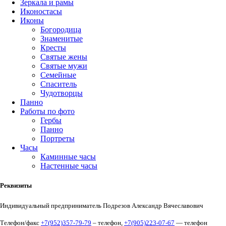
Зеркала и рамы
Иконостасы
Иконы
Богородица
Знаменитые
Кресты
Святые жены
Святые мужи
Семейные
Спаситель
Чудотворцы
Панно
Работы по фото
Гербы
Панно
Портреты
Часы
Каминные часы
Настенные часы
Реквизиты
Индивидуальный предприниматель Подрезов Александр Вячеславович
Телефон/факс
+7(952)357-79-79
– телефон,
+7(905)223-07-67
— телефон