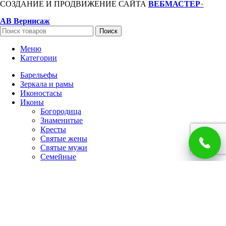
СОЗДАНИЕ И ПРОДВИЖЕНИЕ САЙТА
ВЕБМАСТЕР
+
АВ Вернисаж
Поиск
Меню
Категории
Барельефы
Зеркала и рамы
Иконостасы
Иконы
Богородица
Знаменитые
Кресты
Святые жены
Святые мужи
Семейные
Спаситель
Чудотворцы
Панно
Работы по фото
Гербы
Панно
Портреты