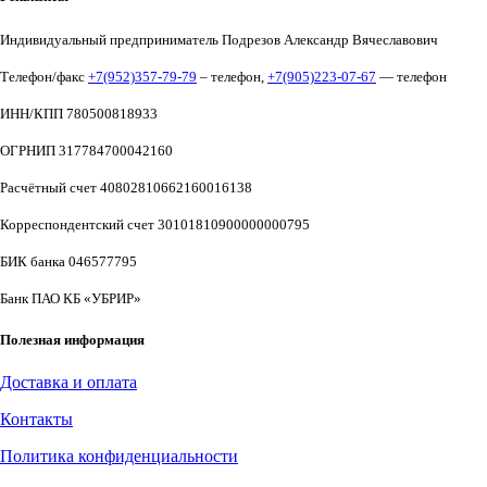
Индивидуальный предприниматель Подрезов Александр Вячеславович
Телефон/факс
+7(952)357-79-79
– телефон,
+7(905)223-07-67
— телефон
ИНН/КПП 780500818933
ОГРНИП 317784700042160
Расчётный счет 40802810662160016138
Корреспондентский счет 30101810900000000795
БИК банка 046577795
Банк ПАО КБ «УБРИР»
Полезная информация
Доставка и оплата
Контакты
Политика конфиденциальности