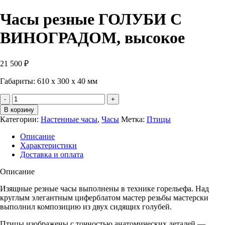
Часы резные ГОЛУБИ С
ВИНОГРАДОМ, высокое
21 500
₽
Габариты: 610 х 300 х 40 мм
Количество
Часы
В корзину
резные
Категории:
Настенные часы
,
Часы
Метка:
Птицы
ГОЛУБИ
С
Описание
ВИНОГРАДОМ,
Характеристики
высокое
Доставка и оплата
Описание
Изящные резные часы выполнены в технике горельефа. Над
круглым элегантным циферблатом мастер резьбы мастерски
выполнил композицию из двух сидящих голубей.
Птицы изображены с точностью анатомических деталей —