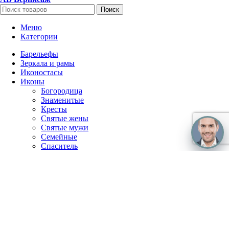
Поиск
Меню
Категории
Барельефы
Зеркала и рамы
Иконостасы
Иконы
Богородица
Знаменитые
Кресты
Святые жены
Святые мужи
Семейные
Спаситель
Чудотворцы
Панно
Работы по фото
Гербы
Панно
Портреты
Часы
Каминные часы
Настенные часы