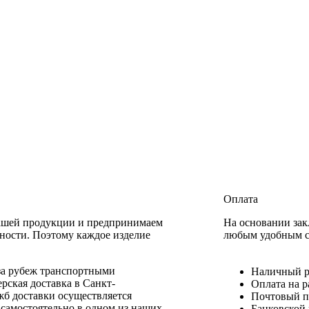
Оплата
нашей продукции и предпринимаем
На основании зак
нности. Поэтому каждое изделие
любым удобным с
 за рубеж транспортными
Наличный р
рская доставка в Санкт-
Оплата на р
жб доставки осуществляется
Почтовый п
 самостоятельно в одном из наших
Банковской 