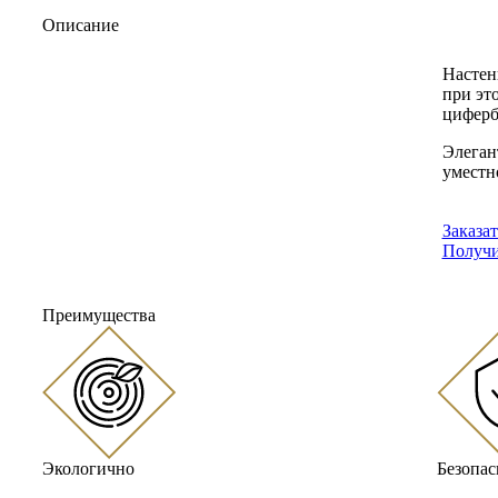
Описание
Настен
при эт
циферб
Элеган
уместно
Заказа
Получи
Преимущества
Экологично
Безопас