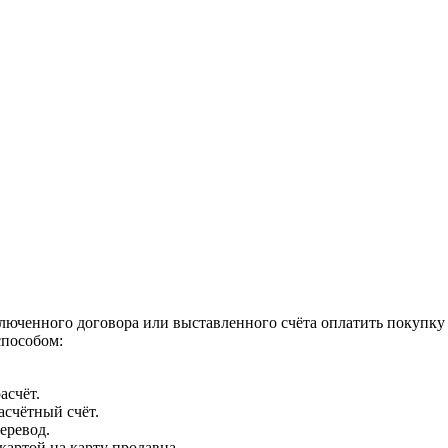
люченного договора или выставленного счёта оплатить покупк
пособом:
асчёт.
асчётный счёт.
еревод.
картой на карту продавца.