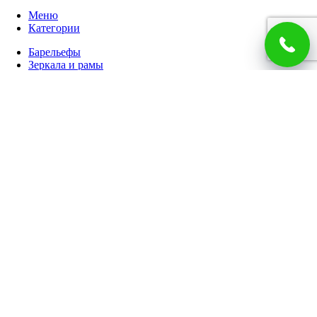
Меню
Категории
Барельефы
Зеркала и рамы
Иконостасы
Иконы
Богородица
Знаменитые
Кресты
Святые жены
Святые мужи
Семейные
Спаситель
Чудотворцы
Панно
Работы по фото
Гербы
Панно
Портреты
Часы
Каминные часы
Настенные часы