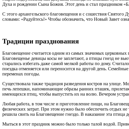
Духа и рождении Сына Божия. Этот день и стал праздником «
С этого архангельского благовещения и с сошествия Святого 
словами: «Радуйтесь!» Чтобы обозначить, что Новый Завет озн
Традиции празднования
Благовещение считается одним из самых значимых церковных пра
Благовещенье девицы косы не заплетают, а птицы гнезд не вью
старались избегать даже самой мелкой работы по дому. Считало
поездка отменяется или переносится на другой день. Семейные 
переменах погоды.
Существовала также традиция разведения костров на улице. Мо
печь лепешки, напоминающие образы ранних пташек, прилетаю
имеющихся птиц, чтобы выпустить их на волю. Вечером устраи
Любая работа, в том числе и приготовление пищи, на Благове
физических затрат. При этом нужно было обеспечить отдых не 
решила свить на Благовещение гнездо. В наказание эта птица д
Мыться в этот праздник можно было только талой водой. При