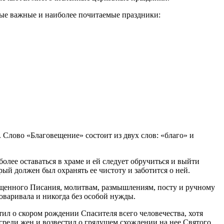
мые важные и наиболее почитаемые праздники:
Слово «Благовещение» состоит из двух слов: «благо» и
более оставаться в храме и ей следует обручиться и выйти
й должен был охранять ее чистоту и заботится о ней.
щенного Писания, молитвам, размышлениям, посту и ручному
оваривала и никогда без особой нужды.
ил о скором рождении Спасителя всего человечества, хотя
среди жен и возвестил о грядущем схождении на нее Святого