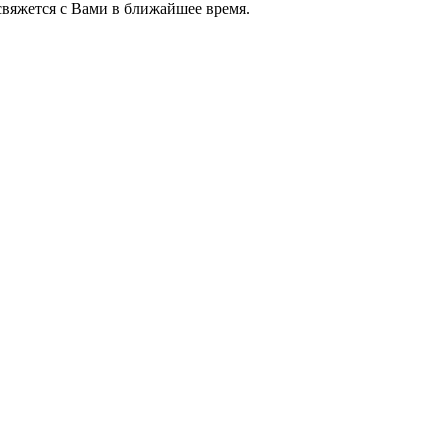
яжется с Вами в ближайшее время.
+7 (952) 357-79-79