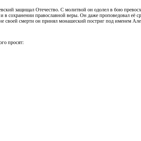
евский защищал Отечество. С молитвой он одолел в бою превос
 и в сохранении православной веры. Он даже проповедовал её ср
не своей смерти он принял монашеский постриг под именем Але
го просят: