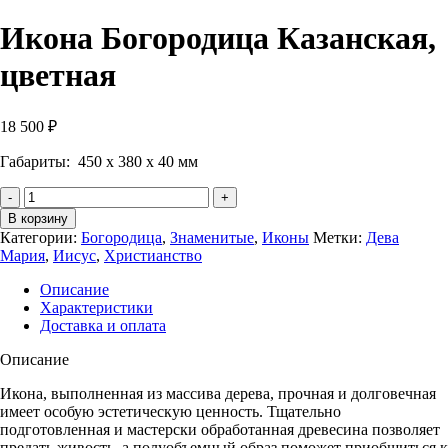
Икона Богородица Казанская,
цветная
18 500
₽
Габариты: 450 х 380 х 40 мм
Количество
Икона
В корзину
Богородица
Категории:
Богородица
,
Знаменитые
,
Иконы
Метки:
Дева
Казанская,
Мария
,
Иисус
,
Христианство
цветная
Описание
Характеристики
Доставка и оплата
Описание
Икона, выполненная из массива дерева, прочная и долговечная
имеет особую эстетическую ценность. Тщательно
подготовленная и мастерски обработанная древесина позволяет
предать живость, а полуобъемный образ поможет приобщиться к