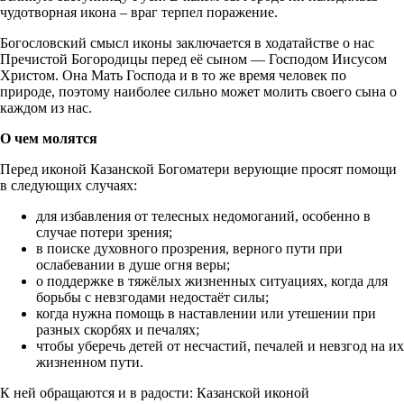
чудотворная икона – враг терпел поражение.
Богословский смысл иконы заключается в ходатайстве о нас
Пречистой Богородицы перед её сыном — Господом Иисусом
Христом. Она Мать Господа и в то же время человек по
природе, поэтому наиболее сильно может молить своего сына о
каждом из нас.
О чем молятся
Перед иконой Казанской Богоматери верующие просят помощи
в следующих случаях:
для избавления от телесных недомоганий, особенно в
случае потери зрения;
в поиске духовного прозрения, верного пути при
ослабевании в душе огня веры;
о поддержке в тяжёлых жизненных ситуациях, когда для
борьбы с невзгодами недостаёт силы;
когда нужна помощь в наставлении или утешении при
разных скорбях и печалях;
чтобы уберечь детей от несчастий, печалей и невзгод на их
жизненном пути.
К ней обращаются и в радости: Казанской иконой