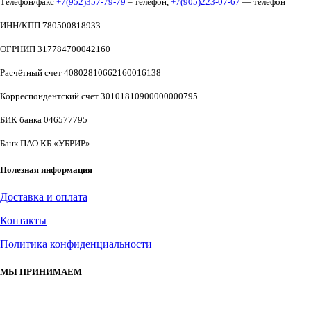
Телефон/факс
+7(952)357-79-79
– телефон,
+7(905)223-07-67
— телефон
ИНН/КПП 780500818933
ОГРНИП 317784700042160
Расчётный счет 40802810662160016138
Корреспондентский счет 30101810900000000795
БИК банка 046577795
Банк ПАО КБ «УБРИР»
Полезная информация
Доставка и оплата
Контакты
Политика конфиденциальности
МЫ ПРИНИМАЕМ