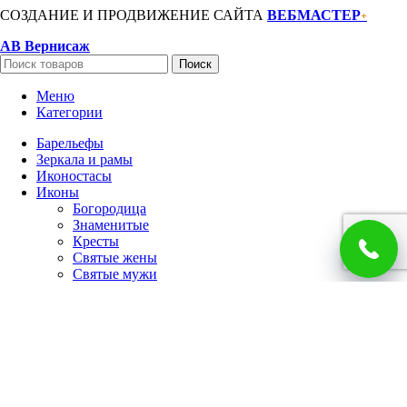
СОЗДАНИЕ И ПРОДВИЖЕНИЕ САЙТА
ВЕБМАСТЕР
+
АВ Вернисаж
Поиск
Меню
Категории
Барельефы
Зеркала и рамы
Иконостасы
Иконы
Богородица
Знаменитые
Кресты
Святые жены
Святые мужи
Семейные
Спаситель
Чудотворцы
Панно
Работы по фото
Гербы
Панно
Портреты