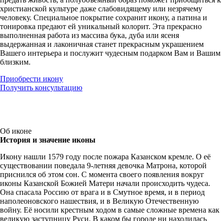
христианской культуре даже слабовидящему или незрячему
человеку. Специальное покрытие сохранит икону, а патина и
тонировка предают ей уникальный колорит. Эта прекрасно
выполненная работа из массива бука, дуба или ясеня
выдержанная и лаконичная станет прекрасным украшением
Вашего интерьера и послужит чудесным подарком Вам и Вашим
близким.
Приобрести икону
Получить консультацию
Об иконе
История и значение иконы
Икону нашли 1579 году после пожара Казанском кремле. О её
существовании поведала 9-летняя девочка Матрона, которой
приснился об этом сон. С момента своего появления вокруг
иконы Казанской Божией Матери начали происходить чудеса.
Она спасала Россию от врага и в Смутное время, и в период
наполеоновского нашествия, и в Великую Отечественную
войну. Её носили крестным ходом в самые сложные времена как
великую заступницу Руси. В каком бы городе ни находилась