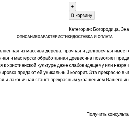
Икона
Богородицы
Семистрельная,
В корзину
белая
с
Категории:
Богородица
,
Зн
золотой
ОПИСАНИЕ
ХАРАКТЕРИСТИКИ
ДОСТАВКА И ОПЛАТА
патиной
лненная из массива дерева, прочная и долговечная имеет 
нная и мастерски обработанная древесина позволяет преда
 к христианской культуре даже слабовидящему или незряче
нировка предают ей уникальный колорит. Эта прекрасно вы
я и лаконичная станет прекрасным украшением Вашего ин
Приобрести икон
Получить консульт