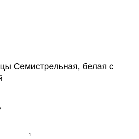
цы Семистрельная, белая с
й
м