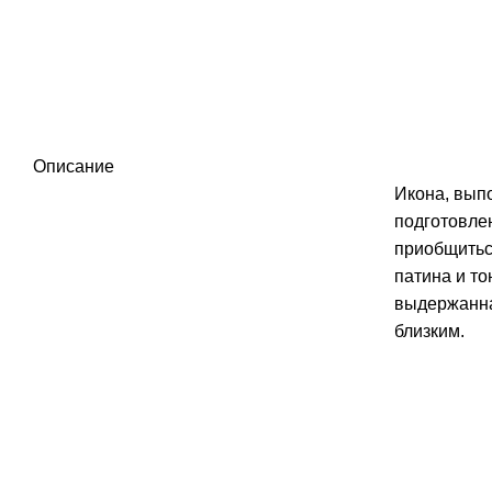
Описание
Икона, выпо
подготовле
приобщиться
патина и то
выдержанна
близким.