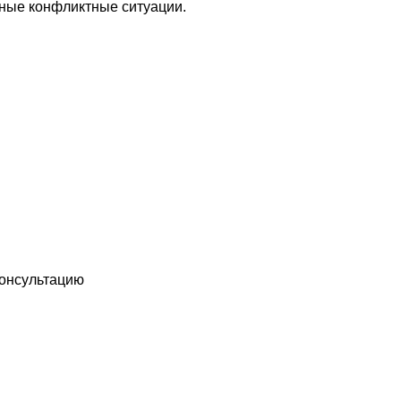
ные конфликтные ситуации.
ть икону
консультацию