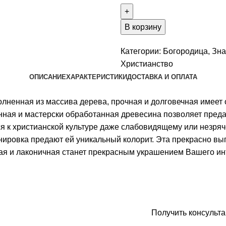
Икона
Божией
Матери
В корзину
«Достойно
есть»
Категории:
Богородица
,
Зн
(«Милующая»)
Христианство
ОПИСАНИЕ
ХАРАКТЕРИСТИКИ
ДОСТАВКА И ОПЛАТА
лненная из массива дерева, прочная и долговечная имеет 
нная и мастерски обработанная древесина позволяет преда
 к христианской культуре даже слабовидящему или незряче
нировка предают ей уникальный колорит. Эта прекрасно вы
я и лаконичная станет прекрасным украшением Вашего ин
Приобрести икон
Получить консульт