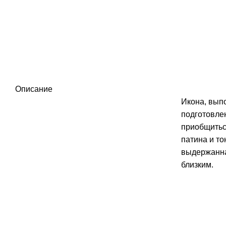
Описание
Икона, выпо
подготовле
приобщиться
патина и то
выдержанна
близким.