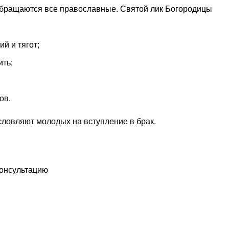
обращаются все православные. Святой лик Богородицы
й и тягот;
ить;
ов.
словляют молодых на вступление в брак.
ть икону
консультацию