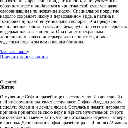
обработанная древесина придает живость, а полуобъемный
образ помогает приобщиться к христианской культуре даже
слабовидящим или незрячим людям. Специальное покрытие
надолго сохраняет икону в первозданном виде, а патина и
тонировка придают ей уникальный колорит. Эта прекрасно
выполненная работа из массива бука, дуба или ясеня невероятно
выдержанная и лаконичная. Она станет прекрасным
дополнением вашего интерьера или иконостаса, а также
чудесным подарком вам и вашим близким.
Заказать икону
Получить консультацию
О святой
Житие
О мученице Софии врачебнице известно мало. Из дошедшей о
ней информации вытекает следующее: София обладала даром
исцелять болезни и лечила людей. Осталась в памяти народа по
причине принятой за свою веру в Христа мучительной смерти.
Ее обезглавили мечом за то, что она отказалась отречься от веры
в Господа. День памяти Софьи врачебницы — 4 июня (22 мая по
старому стилю).