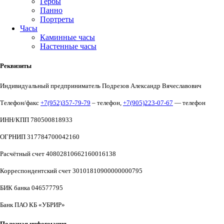
Гербы
Панно
Портреты
Часы
Каминные часы
Настенные часы
Реквизиты
Индивидуальный предприниматель Подрезов Александр Вячеславович
Телефон/факс
+7(952)357-79-79
– телефон,
+7(905)223-07-67
— телефон
ИНН/КПП 780500818933
ОГРНИП 317784700042160
Расчётный счет 40802810662160016138
Корреспондентский счет 30101810900000000795
БИК банка 046577795
Банк ПАО КБ «УБРИР»
Полезная информация