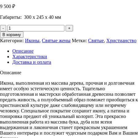
9 500
₽
Габариты: 300 х 245 х 40 мм
Количество
Икона
В корзину
Святая
Категории:
Иконы
,
Святые жены
Метки:
Святые
,
Христианство
Ксения
Петербургская,
Описание
поясная.
Характеристики
Доставка и оплата
Описание
Икона, выполненная из массива дерева, прочная и долговечная
имеет особую эстетическую ценность. Тщательно
подготовленная и мастерски обработанная древесина позволяет
предать живость, а полуобъемный образ поможет приобщиться к
христианской культуре даже слабовидящему или незрячему
человеку. Специальное покрытие сохранит икону, а патина и
тонировка предают ей уникальный колорит. Эта прекрасно
выполненная работа из массива бука, дуба или ясеня
выдержанная и лаконичная станет прекрасным украшением
Вашего интерьера и послужит чудесным подарком Вам и Вашим