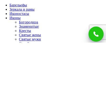
Барельефы
Зеркала и рамы
Иконостасы
Иконы
Богородица
Знаменитые
Кресты
Святые жены
Святые мужи
Семейные
Спаситель
Чудотворцы
Панно
Работы по фото
Гербы
Панно
Портреты
Часы
Каминные часы
Настенные часы
Главная
Каталог
Доставка и оплата