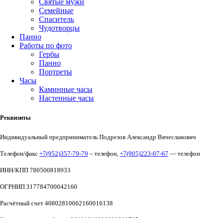
Святые мужи
Семейные
Спаситель
Чудотворцы
Панно
Работы по фото
Гербы
Панно
Портреты
Часы
Каминные часы
Настенные часы
Реквизиты
Индивидуальный предприниматель Подрезов Александр Вячеславович
Телефон/факс
+7(952)357-79-79
– телефон,
+7(905)223-07-67
— телефон
ИНН/КПП 780500818933
ОГРНИП 317784700042160
Расчётный счет 40802810662160016138