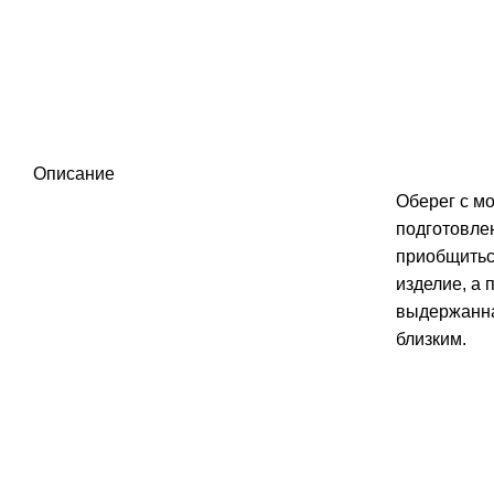
Описание
Оберег с м
подготовле
приобщитьс
изделие, а 
выдержанна
близким.