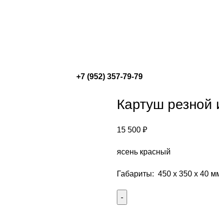
+7 (952) 357-79-79
Картуш резной 
15 500
₽
ясень красный
Габариты: 450 х 350 х 40 м
Количество