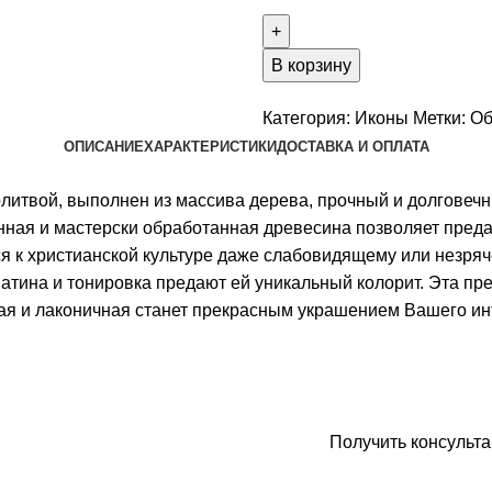
Картуш
резной
из
В корзину
ясеня
7
Категория:
Иконы
Метки:
Об
ГРЕХОВ
ОПИСАНИЕ
ХАРАКТЕРИСТИКИ
ДОСТАВКА И ОПЛАТА
олитвой, выполнен из массива дерева, прочный и долговечн
нная и мастерски обработанная древесина позволяет преда
я к христианской культуре даже слабовидящему или незряч
патина и тонировка предают ей уникальный колорит. Эта п
я и лаконичная станет прекрасным украшением Вашего ин
Заказать икону
Получить консульт