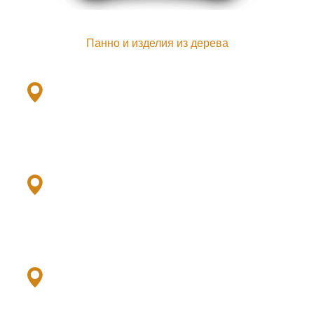
Панно и изделия из дерева
Ленинский пр., 101ж
+7(901) 379-79-33
Выборгское ш., 503/2
+7 (952) 379-79-21
Дунайский пр., 64