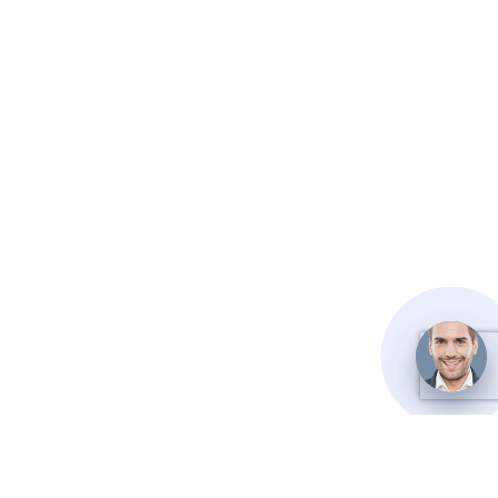
Телефон/факс
+7(952)357-79-79
– телефон,
+7(905)223-07-67
—
телефон
ИНН/КПП 780500818933
ОГРНИП 317784700042160
Расчётный счет 40802810662160016138
Корреспондентский счет 30101810900000000795
БИК банка 046577795
Банк ПАО КБ «УБРИР»
Полезная информация
Доставка и оплата
Контакты