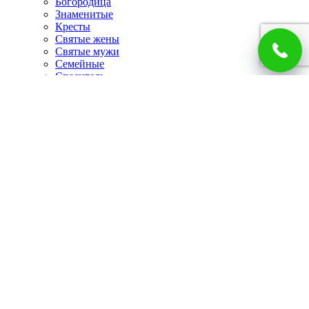
Богородица
Знаменитые
Кресты
Святые жены
Святые мужи
Семейные
Спаситель
Чудотворцы
Панно
Работы по фото
Гербы
Панно
Портреты
Часы
Каминные часы
Настенные часы
Главная
Каталог
Доставка и оплата
О компании
Отзывы
Блог
Контакты