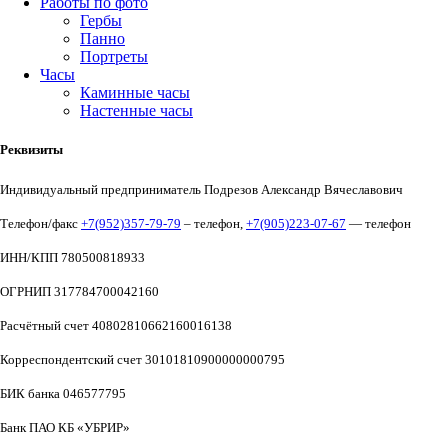
Работы по фото
Гербы
Панно
Портреты
Часы
Каминные часы
Настенные часы
Реквизиты
Индивидуальный предприниматель Подрезов Александр Вячеславович
Телефон/факс
+7(952)357-79-79
– телефон,
+7(905)223-07-67
— телефон
ИНН/КПП 780500818933
ОГРНИП 317784700042160
Расчётный счет 40802810662160016138
Корреспондентский счет 30101810900000000795
БИК банка 046577795
Банк ПАО КБ «УБРИР»