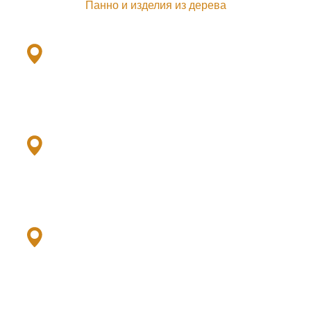
Панно и изделия из дерева
Ленинский пр., 101ж
+7(901) 379-79-33
Выборгское ш., 503/2
+7 (952) 379-79-21
Дунайский пр., 64
+7 (952) 379-79-24