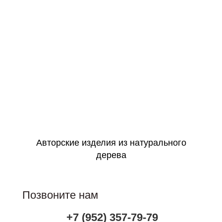
Авторская работа
Большой выбор сюжетов
Можно на заказ по фото
Идеально в подарок
Оформить заявку
Авторские изделия из натурального
дерева
Позвоните нам
+7 (952) 357-79-79