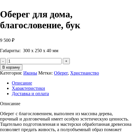
Оберег для дома,
благословение, бук
9 500
₽
Габариты: 300 х 250 х 40 мм
Количество
Оберег
В корзину
для
Категория:
Иконы
Метки:
Оберег
,
Христианство
дома,
благословение,
Описание
бук
Характеристики
Доставка и оплата
Описание
Оберег с благословением, выполнен из массива дерева,
прочный и долговечный имеет особую эстетическую ценность.
Тщательно подготовленная и мастерски обработанная древесина
позволяет предать живость, а полуобъемный образ поможет