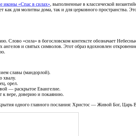
е иконы «Спас в силах»
, выполненные в классической византий
 как для молитвы дома, так и для церковного пространства. Эт
ю. Слово «сила» в богословском контексте обозначает Небесны
 ангелов и святых символов. Этот образ вдохновлен откровени
ую.
нием славы (мандорлой).
 хвалу.
ец, орел.
евой — раскрытое Евангелие.
 к вере, доверию и покаянию.
рытия одного главного послания: Христос — Живой Бог, Царь В