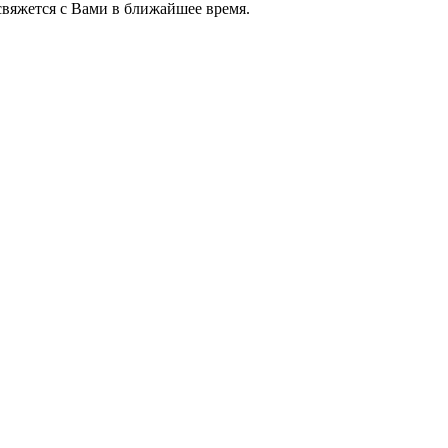
яжется с Вами в ближайшее время.
+7 (952) 357-79-79