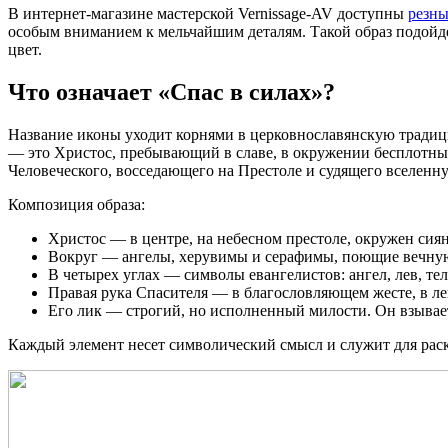
В интернет-магазине мастерской Vernissage-AV доступны
резны
особым вниманием к мельчайшим деталям. Такой образ подойдет
цвет.
Что означает «Спас в силах»?
Название иконы уходит корнями в церковнославянскую традици
— это Христос, пребывающий в славе, в окружении бесплотных
Человеческого, восседающего на Престоле и судящего вселенн
Композиция образа:
Христос — в центре, на небесном престоле, окружен сия
Вокруг — ангелы, херувимы и серафимы, поющие вечную
В четырех углах — символы евангелистов: ангел, лев, тел
Правая рука Спасителя — в благословляющем жесте, в л
Его лик — строгий, но исполненный милости. Он взывает
Каждый элемент несет символический смысл и служит для раск