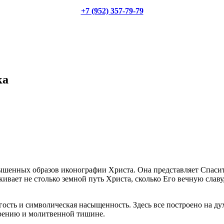
+7 (952) 357-79-79
ка
ышенных образов иконографии Христа. Она представляет Спасит
вает не столько земной путь Христа, сколько Его вечную славу, 
гость и символическая насыщенность. Здесь все построено на д
орению и молитвенной тишине.