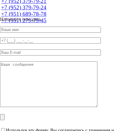
+7 (952) 379-79-21
+7 (952) 379-79-24
+7 (951) 689-78-78
Напишите нам здесь
+7 (951) 279-79-45
Используя эту форму, Вы соглашаетесь с хранением и