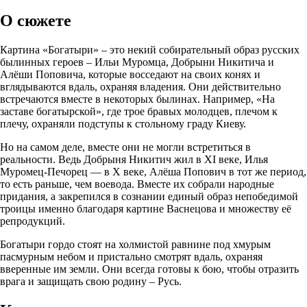
О сюжете
Картина «Богатыри» – это некий собирательный образ русских
былинных героев – Ильи Муромца, Добрыни Никитича и
Алёши Поповича, которые восседают на своих конях и
вглядываются вдаль, охраняя владения. Они действительно
встречаются вместе в некоторых былинах. Например, «На
заставе богатырской», где трое бравых молодцев, плечом к
плечу, охраняли подступы к стольному граду Киеву.
Но на самом деле, вместе они не могли встретиться в
реальности. Ведь Добрыня Никитич жил в XI веке, Илья
Муромец-Печорец — в X веке, Алёша Попович в тот же период,
то есть раньше, чем воевода. Вместе их собрали народные
придания, а закрепился в сознании единый образ непобедимой
троицы именно благодаря картине Васнецова и множеству её
репродукций.
Богатыри гордо стоят на холмистой равнине под хмурым
пасмурным небом и пристально смотрят вдаль, охраняя
вверенные им земли. Они всегда готовы к бою, чтобы отразить
врага и защищать свою родину – Русь.