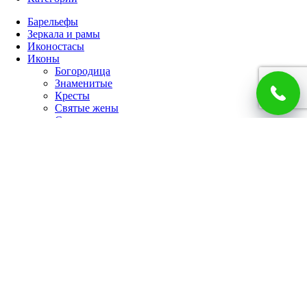
Барельефы
Зеркала и рамы
Иконостасы
Иконы
Богородица
Знаменитые
Кресты
Святые жены
Святые мужи
Семейные
Спаситель
Чудотворцы
Панно
Работы по фото
Гербы
Панно
Портреты
Часы
Каминные часы
Настенные часы
Главная
Каталог
Доставка и оплата