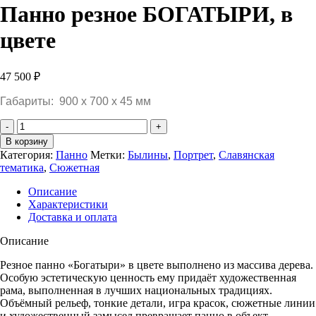
Панно резное БОГАТЫРИ, в
цвете
47 500
₽
Габариты: 900 х 700 х 45 мм
Количество
Панно
В корзину
резное
Категория:
Панно
Метки:
Былины
,
Портрет
,
Славянская
БОГАТЫРИ,
тематика
,
Сюжетная
в
цвете
Описание
Характеристики
Доставка и оплата
Описание
Резное панно «Богатыри» в цвете выполнено из массива дерева.
Особую эстетическую ценность ему придаёт художественная
рама, выполненная в лучших национальных традициях.
Объёмный рельеф, тонкие детали, игра красок, сюжетные линии
и художественный замысел превращает панно в объект,