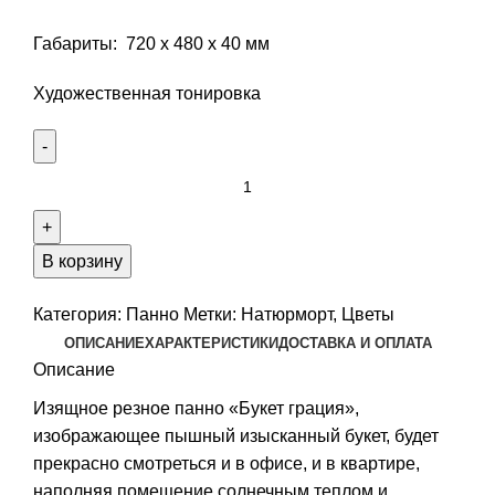
Габариты: 720 х 480 х 40 мм
Художественная тонировка
Количество
Панно
резное
БУКЕТ
В корзину
ГРАЦИЯ
Категория:
Панно
Метки:
Натюрморт
,
Цветы
ОПИСАНИЕ
ХАРАКТЕРИСТИКИ
ДОСТАВКА И ОПЛАТА
Описание
Изящное резное панно «Букет грация»,
изображающее пышный изысканный букет, будет
прекрасно смотреться и в офисе, и в квартире,
наполняя помещение солнечным теплом и