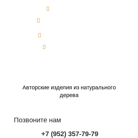
Авторская работа
Большой выбор сюжетов
Можно на заказ по фото
Идеально в подарок
Оформить заявку
Авторские изделия из натурального
дерева
Позвоните нам
+7 (952) 357-79-79