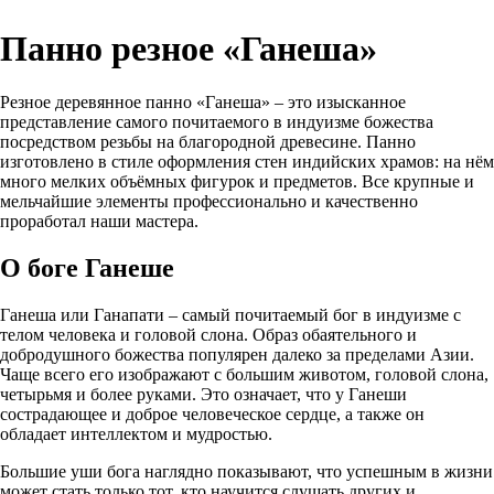
Панно резное «Ганеша»
Резное деревянное панно «Ганеша» – это изысканное
представление самого почитаемого в индуизме божества
посредством резьбы на благородной древесине. Панно
изготовлено в стиле оформления стен индийских храмов: на нём
много мелких объёмных фигурок и предметов. Все крупные и
мельчайшие элементы профессионально и качественно
проработал наши мастера.
О боге Ганеше
Ганеша или Ганапати – самый почитаемый бог в индуизме с
телом человека и головой слона. Образ обаятельного и
добродушного божества популярен далеко за пределами Азии.
Чаще всего его изображают с большим животом, головой слона,
четырьмя и более руками. Это означает, что у Ганеши
сострадающее и доброе человеческое сердце, а также он
обладает интеллектом и мудростью.
Большие уши бога наглядно показывают, что успешным в жизни
может стать только тот, кто научится слушать других и