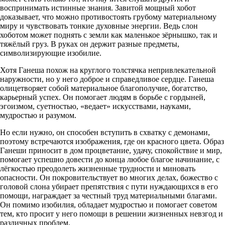
воспринимать истинные знания. Завитой мощный хобот
доказывает, что можно противостоять грубому материальному
миру и чувствовать тонкие духовные энергии. Ведь слон
хоботом может поднять с земли как маленькое зёрнышко, так и
тяжёлый груз. В руках он держит разные предметы,
символизирующие изобилие.
Хотя Ганеша похож на круглого толстячка непривлекательной
наружности, но у него доброе и справедливое сердце. Ганеша
олицетворяет собой материальное благополучие, богатство,
карьерный успех. Он помогает людям в борьбе с гордыней,
эгоизмом, суетностью, «ведает» искусствами, науками,
мудростью и разумом.
Но если нужно, он способен вступить в схватку с демонами,
поэтому встречаются изображения, где он красного цвета. Образ
Ганеши приносит в дом процветание, удачу, спокойствие и мир,
помогает успешно довести до конца любое благое начинание, с
лёгкостью преодолеть жизненные трудности и миновать
опасности. Он покровительствует во многих делах, божество с
головой слона убирает препятствия с пути нуждающихся в его
помощи, награждает за честный труд материальными благами.
Он помимо изобилия, обладает мудростью и помогает советом
тем, кто просит у него помощи в решении жизненных невзгод и
различных проблем.