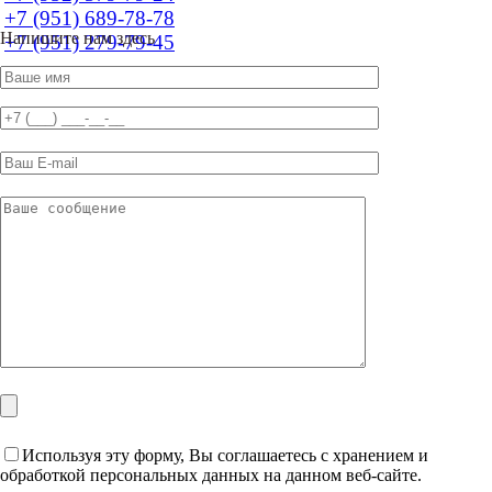
+7 (951) 689-78-78
Напишите нам здесь
+7 (951) 279-79-45
Используя эту форму, Вы соглашаетесь с хранением и
обработкой персональных данных на данном веб-сайте.