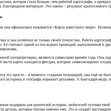
лассика, которая стала больше, чем работой картографа, а превр
 благородном материале. Это панно – результат кропотливого тр
»
ак она официально называется «Карта известного мира» Нолина
е и она особенна не только своей точностью. Работа картограф
ни. Её считают одной из последних проекций, выполненной в др
нимализма.
анной интерпретации, являются символами времён года. Она укр
й части карты находятся фигуры, которые символизируют плодо
ся это просто – к моменту создания полушарий, она ещё не была
ого историка и географа поражает деталями. А благодаря меди, н
чным подарком для ценителей истории, любителей путешествий и
и детали, которые близки именно ему. Это и создаёт настоящую