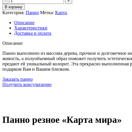
Панно
В корзину
резное
Категория:
Панно
Метка:
Карта
КАРТА
МИРА,
Описание
бело-
Характеристики
золотое
Доставка и оплата
Описание
Панно выполнено из массива дерева, прочное и долговечное им
живость, а полуобъемный образ поможет получить эстетическо
предают ей уникальный колорит. Эта прекрасно выполненная р
подарком Вам и Вашим близким.
Заказать панно
Получить консультацию
Панно резное «Карта мира»