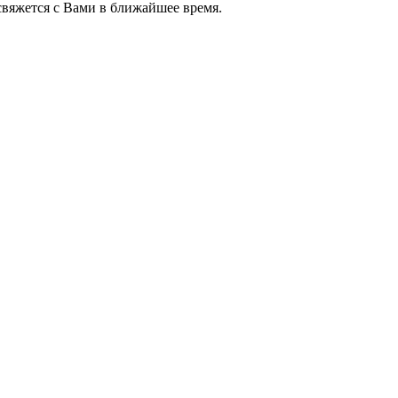
яжется с Вами в ближайшее время.
+7 (952) 357-79-79