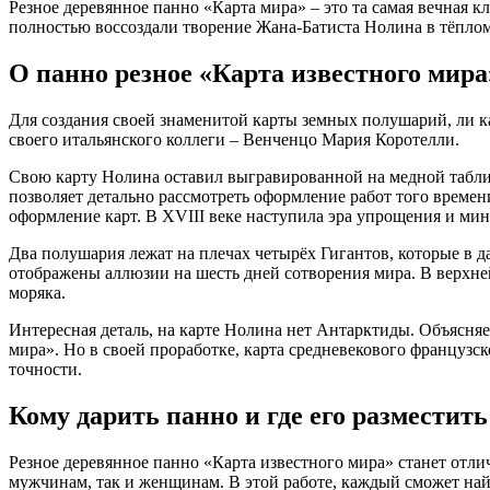
Резное деревянное панно «Карта мира» – это та самая вечная к
полностью воссоздали творение Жана-Батиста Нолина в тёплом,
О панно резное «Карта известного мира
Для создания своей знаменитой карты земных полушарий, ли к
своего итальянского коллеги – Венченцо Мария Коротелли.
Свою карту Нолина оставил выгравированной на медной табличк
позволяет детально рассмотреть оформление работ того време
оформление карт. В XVIII веке наступила эра упрощения и ми
Два полушария лежат на плечах четырёх Гигантов, которые в д
отображены аллюзии на шесть дней сотворения мира. В верхне
моряка.
Интересная деталь, на карте Нолина нет Антарктиды. Объясняет
мира». Но в своей проработке, карта средневекового французск
точности.
Кому дарить панно и где его разместить
Резное деревянное панно «Карта известного мира» станет отли
мужчинам, так и женщинам. В этой работе, каждый сможет найт