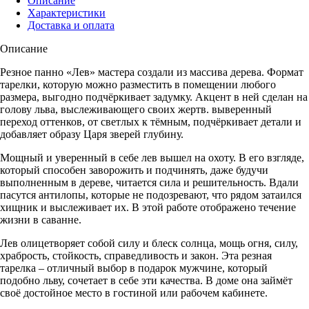
Описание
2,
Характеристики
Доставка и оплата
Описание
Резное панно «Лев» мастера создали из массива дерева. Формат
тарелки, которую можно разместить в помещении любого
размера, выгодно подчёркивает задумку. Акцент в ней сделан на
голову льва, выслеживающего своих жертв. выверенный
переход оттенков, от светлых к тёмным, подчёркивает детали и
добавляет образу Царя зверей глубину.
Мощный и уверенный в себе лев вышел на охоту. В его взгляде,
который способен заворожить и подчинять, даже будучи
выполненным в дереве, читается сила и решительность. Вдали
пасутся антилопы, которые не подозревают, что рядом затаился
хищник и выслеживает их. В этой работе отображено течение
жизни в саванне.
Лев олицетворяет собой силу и блеск солнца, мощь огня, силу,
храбрость, стойкость, справедливость и закон. Эта резная
тарелка – отличный выбор в подарок мужчине, который
подобно льву, сочетает в себе эти качества. В доме она займёт
своё достойное место в гостиной или рабочем кабинете.