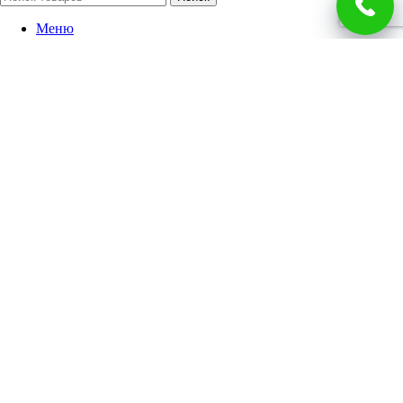
Меню
Категории
Барельефы
Зеркала и рамы
Иконостасы
Иконы
Богородица
Знаменитые
Кресты
Святые жены
Святые мужи
Семейные
Спаситель
Чудотворцы
Панно
Работы по фото
Гербы
Панно
Портреты
Часы
Каминные часы
Настенные часы