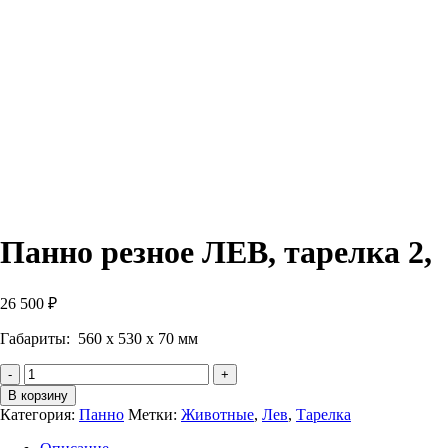
Панно резное ЛЕВ, тарелка 2,
26 500
₽
Габариты: 560 х 530 х 70 мм
Количество
Панно
В корзину
резное
Категория:
Панно
Метки:
Животные
,
Лев
,
Тарелка
ЛЕВ,
тарелка