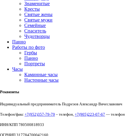
Знаменитые
Кресты
Святые жены
Святые мужи
Семейные
Спаситель
Чудотворцы
Панно
Работы по фото
Гербы
Панно
Портреты
Часы
Каминные часы
Настенные часы
Реквизиты
Индивидуальный предприниматель Подрезов Александр Вячеславович
Телефон/факс
+7(952)357-79-79
– телефон,
+7(905)223-07-67
— телефон
ИНН/КПП 780500818933
ОГРНИП 317784700042160