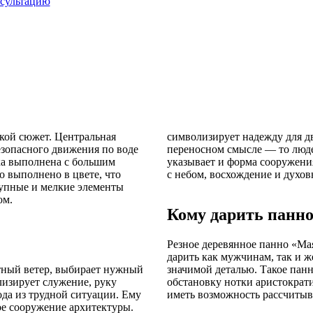
сультацию
ской сюжет. Центральная
символизирует надежду для дв
езопасного движения по воде
переносном смысле — то люде
ка выполнена с большим
указывает и форма сооружени
о выполнено в цвете, что
с небом, восхождение и духов
рупные и мелкие элементы
ом.
Кому дарить панно 
Резное деревянное панно «Ма
дарить как мужчинам, так и ж
тный ветер, выбирает нужный
значимой деталью. Такое пан
олизирует служение, руку
обстановку нотки аристократ
да из трудной ситуации. Ему
иметь возможность рассчитыва
ое сооружение архитектуры.