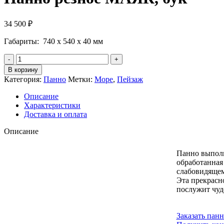
34 500
₽
Габариты: 740 х 540 х 40 мм
Количество
Панно
В корзину
резное
Категория:
Панно
Метки:
Море
,
Пейзаж
МАЯК,
бук
Описание
Характеристики
Доставка и оплата
Описание
Панно выполн
обработанная
слабовидящем
Эта прекрасн
послужит чуд
Заказать пан