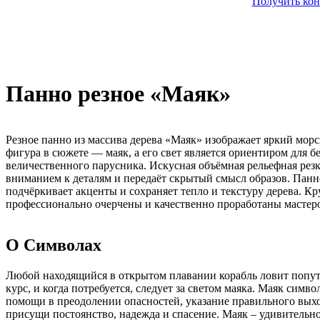
Получить кон
Панно резное «Маяк»
Резное панно из массива дерева «Маяк» изображает яркий мор
фигура в сюжете — маяк, а его свет является ориентиром для б
величественного парусника. Искусная объёмная рельефная рез
вниманием к деталям и передаёт скрытый смысл образов. Панн
подчёркивает акценты и сохраняет тепло и текстуру дерева. К
профессионально очерчены и качественно проработаны мастер
О Символах
Любой находящийся в открытом плавании корабль ловит попу
курс, и когда потребуется, следует за светом маяка. Маяк симв
помощи в преодолении опасностей, указание правильного выхо
присущи постоянство, надежда и спасение. Маяк – удивительн