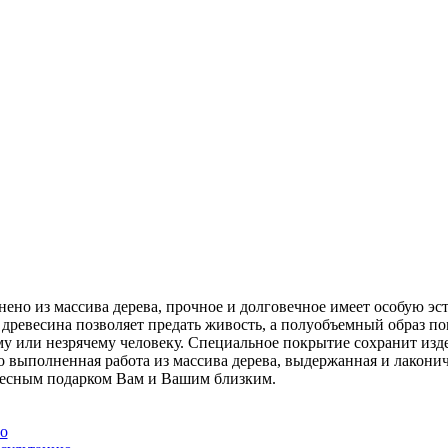
ено из массива дерева, прочное и долговечное имеет особую эс
 древесина позволяет предать живость, а полуобъемный образ по
у или незрячему человеку. Специальное покрытие сохранит изде
о выполненная работа из массива дерева, выдержанная и лакони
есным подарком Вам и Вашим близким.
но