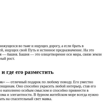
ижущихся во тьме и ищущих дорогу, а если брать в
й, ищущих свой Путь и истинное предназначение. На это
я — башня. Башня — это олицетворение оси мира, связи земли
ный рост.
и где его разместить
як» — отличный подарок по любому поводу. Его уместно
енщинам. Оно способно украсить любой интерьер, став его
но наполнено особым смыслом и способно привнести в
изма и элегантности. В бурном житейском море всегда нужно
ть на спасительный свет маяка.