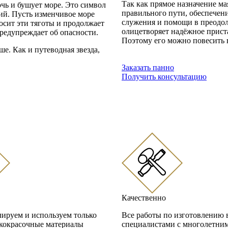
Так как прямое назначение ма
очь и бушует море. Это символ
правильного пути, обеспечен
ий. Пусть изменчивое море
служения и помощи в преодол
осит эти тяготы и продолжает
олицетворяет надёжное прист
редупреждает об опасности.
Поэтому его можно повесить в
е. Как и путеводная звезда,
Заказать панно
Получить консультацию
Качественно
ируем и используем только
Все работы по изготовлению
акокрасочные материалы
специалистами с многолетни