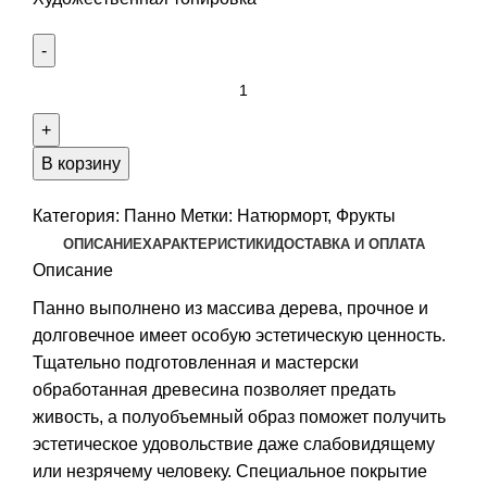
Количество
Панно
резное
НАТЮРМОРТ
В корзину
С
ВИНОГРАДОМ
Категория:
Панно
Метки:
Натюрморт
,
Фрукты
в
ОПИСАНИЕ
ХАРАКТЕРИСТИКИ
ДОСТАВКА И ОПЛАТА
белой
Описание
раме
Панно выполнено из массива дерева, прочное и
долговечное имеет особую эстетическую ценность.
Тщательно подготовленная и мастерски
обработанная древесина позволяет предать
живость, а полуобъемный образ поможет получить
эстетическое удовольствие даже слабовидящему
или незрячему человеку. Специальное покрытие