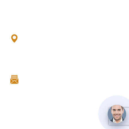
работы с 10 до 22.00
+ 7 (951) 679-679-1
Фучика, 9 (ТЦ Кубатура) 3 этаж отдел 3В 534
+7 (952) 379-379-2
E-mail:
vernissage-av@yandex.ru
Категории товаров
Барельефы