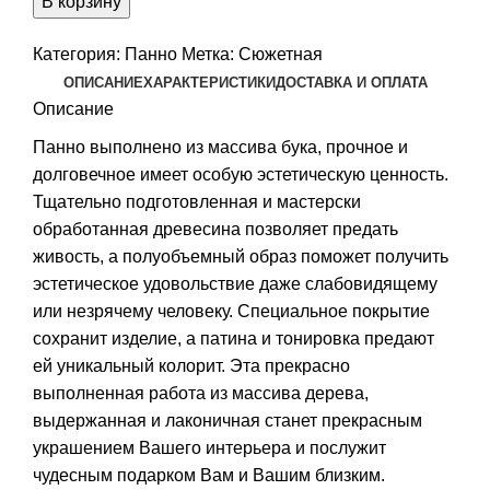
В корзину
НА
ПРИВАЛЕ,
Категория:
Панно
Метка:
Сюжетная
в
ОПИСАНИЕ
ХАРАКТЕРИСТИКИ
ДОСТАВКА И ОПЛАТА
цвете
Описание
2
Панно выполнено из массива бука, прочное и
долговечное имеет особую эстетическую ценность.
Тщательно подготовленная и мастерски
обработанная древесина позволяет предать
живость, а полуобъемный образ поможет получить
эстетическое удовольствие даже слабовидящему
или незрячему человеку. Специальное покрытие
сохранит изделие, а патина и тонировка предают
ей уникальный колорит. Эта прекрасно
выполненная работа из массива дерева,
выдержанная и лаконичная станет прекрасным
украшением Вашего интерьера и послужит
чудесным подарком Вам и Вашим близким.