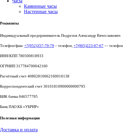
Часы
Каминные часы
Настенные часы
Реквизиты
Индивидуальный предприниматель Подрезов Александр Вячеславович
Телефон/факс
+7(952)357-79-79
– телефон,
+7(905)223-07-67
— телефон
ИНН/КПП 780500818933
ОГРНИП 317784700042160
Расчётный счет 40802810662160016138
Корреспондентский счет 30101810900000000795
БИК банка 046577795
Банк ПАО КБ «УБРИР»
Полезная информация
Доставка и оплата