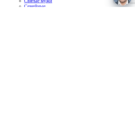
Святые мужи
Семейные
Спаситель
Чудотворцы
Панно
Работы по фото
Гербы
Панно
Портреты
Часы
Каминные часы
Настенные часы
Главная
Каталог
Доставка и оплата
О компании
Отзывы
Блог
Контакты
Корзина покупок
Закрыть
Войти
Закрыть