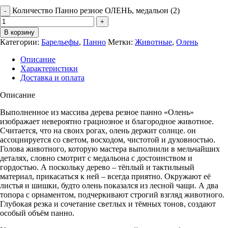
Количество Панно резное ОЛЕНЬ, медальон (2)
В корзину
Категории:
Барельефы
,
Панно
Метки:
Животные
,
Олень
Описание
Характеристики
Доставка и оплата
Описание
Выполненное из массива дерева резное панно «Олень»
изображает невероятно грациозное и благородное животное.
Считается, что на своих рогах, олень держит солнце. он
ассоциируется со светом, восходом, чистотой и духовностью.
Голова животного, которую мастера выполнили в мельчайших
деталях, словно смотрит с медальона с достоинством и
гордостью. А поскольку дерево – тёплый и тактильный
материал, прикасаться к ней – всегда приятно. Окружают её
листья и шишки, будто олень показался из лесной чащи. А два
топора с орнаментом, подчеркивают строгий взгляд животного.
Глубокая резка и сочетание светлых и тёмных тонов, создают
особый объём панно.