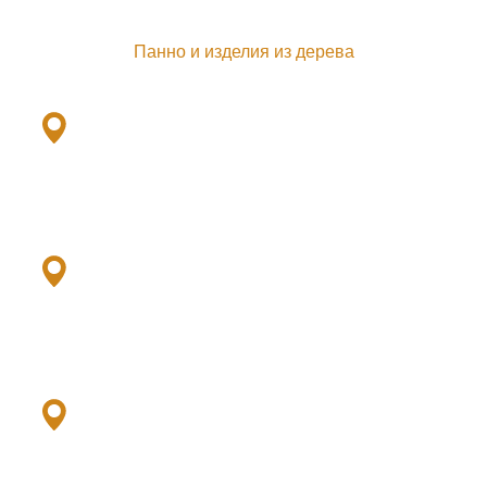
Панно и изделия из дерева
Ленинский пр., 101ж
+7(901) 379-79-33
Выборгское ш., 503/2
+7 (952) 379-79-21
Дунайский пр., 64