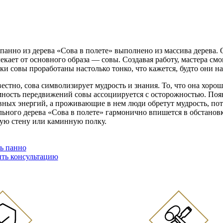
 панно из дерева «Сова в полете» выполнено из массива дерева.
лекает от основного образа — совы. Создавая работу, мастера см
и совы проработаны настолько тонко, что кажется, будто они н
вестно, сова символизирует мудрость и знания. То, что она хорош
ность передвижений совы ассоциируется с осторожностью. Поя
вных энергий, а проживающие в нем люди обретут мудрость, потае
льного дерева «Сова в полете» гармонично впишется в обстанов
ую стену или каминную полку.
ть панно
ть консультацию