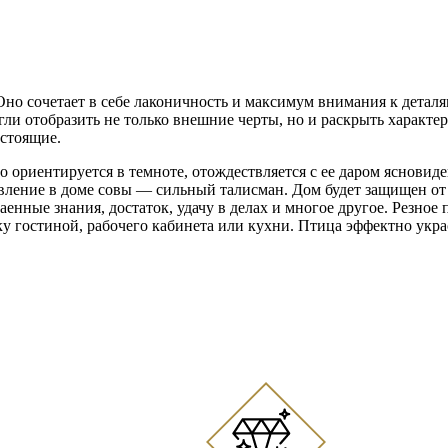
 Оно сочетает в себе лаконичность и максимум внимания к детал
огли отобразить не только внешние черты, но и раскрыть характе
астоящие.
о ориентируется в темноте, отождествляется с ее даром ясновиде
вление в доме совы — сильный талисман. Дом будет защищен от
нные знания, достаток, удачу в делах и многое другое. Резное 
ку гостиной, рабочего кабинета или кухни. Птица эффектно укра