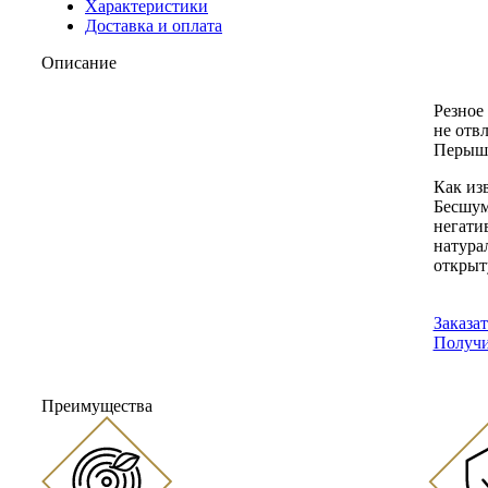
ПОЛЕТЕ,
Характеристики
ясень
Доставка и оплата
Описание
Резное
не отв
Перышк
Как из
Бесшум
негати
натура
открыт
Заказа
Получи
Преимущества