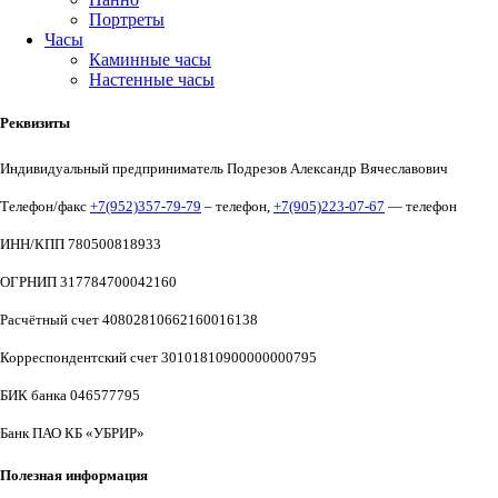
Портреты
Часы
Каминные часы
Настенные часы
Реквизиты
Индивидуальный предприниматель Подрезов Александр Вячеславович
Телефон/факс
+7(952)357-79-79
– телефон,
+7(905)223-07-67
— телефон
ИНН/КПП 780500818933
ОГРНИП 317784700042160
Расчётный счет 40802810662160016138
Корреспондентский счет 30101810900000000795
БИК банка 046577795
Банк ПАО КБ «УБРИР»
Полезная информация