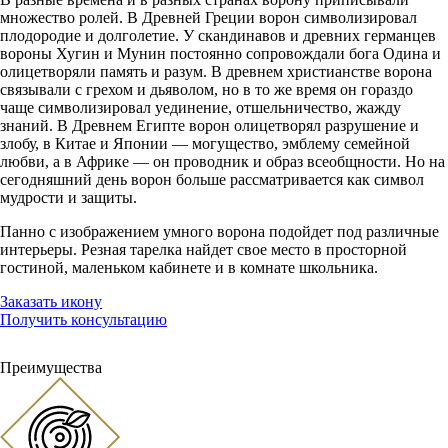
множество ролей. В Древней Греции ворон символизировал
плодородие и долголетие. У скандинавов и древних германцев
вороны Хугин и Мунин постоянно сопровождали бога Одина и
олицетворяли память и разум. В древнем христианстве ворона
связывали с грехом и дьяволом, но в то же время он гораздо
чаще символизировал уединение, отшельничество, жажду
знаний. В Древнем Египте ворон олицетворял разрушение и
злобу, в Китае и Японии — могущество, эмблему семейной
любви, а в Африке — он проводник и образ всеобщности. Но на
сегодняшний день ворон больше рассматривается как символ
мудрости и защиты.
Панно с изображением умного ворона подойдет под различные
интерьеры. Резная тарелка найдет свое место в просторной
гостиной, маленьком кабинете и в комнате школьника.
Заказать икону
Получить консультацию
Преимущества