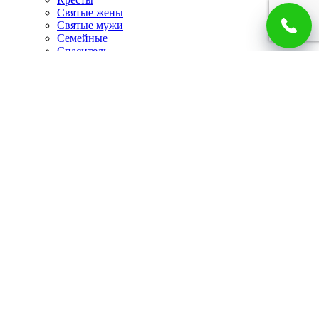
Святые жены
Святые мужи
Семейные
Спаситель
Чудотворцы
Панно
Работы по фото
Гербы
Панно
Портреты
Часы
Каминные часы
Настенные часы
Главная
Каталог
Доставка и оплата
О компании
Отзывы
Блог
Контакты
Корзина покупок
Закрыть
Войти