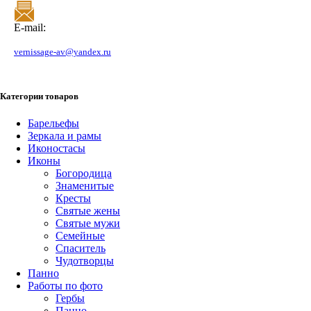
E-mail:
vernissage-av@yandex.ru
Категории товаров
Барельефы
Зеркала и рамы
Иконостасы
Иконы
Богородица
Знаменитые
Кресты
Святые жены
Святые мужи
Семейные
Спаситель
Чудотворцы
Панно
Работы по фото
Гербы
Панно