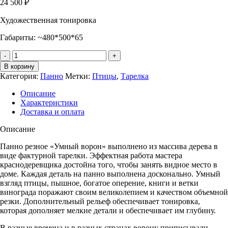
24 500
₽
Художественная тонировка
Габариты: ~480*500*65
Количество
Панно
В корзину
резное
Категория:
Панно
Метки:
Птицы
,
Тарелка
УМНЫЙ
ВОРОН,
Описание
тарелка
Характеристики
Доставка и оплата
Описание
Панно резное «Умный ворон» выполнено из массива дерева в
виде фактурной тарелки. Эффектная работа мастера
краснодеревщика достойна того, чтобы занять видное место в
доме. Каждая деталь на панно выполнена досконально. Умный
взгляд птицы, пышное, богатое оперение, книги и ветки
винограда поражают своим великолепием и качеством объемной
резки. Дополнительный рельеф обеспечивает тонировка,
которая дополняет мелкие детали и обеспечивает им глубину.
В разные времена и в разных странах ворону приписывали