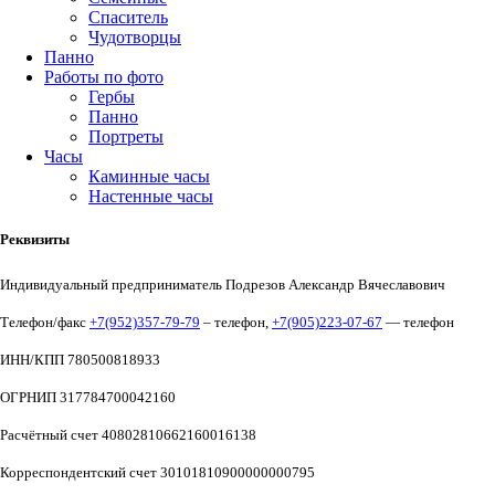
Спаситель
Чудотворцы
Панно
Работы по фото
Гербы
Панно
Портреты
Часы
Каминные часы
Настенные часы
Реквизиты
Индивидуальный предприниматель Подрезов Александр Вячеславович
Телефон/факс
+7(952)357-79-79
– телефон,
+7(905)223-07-67
— телефон
ИНН/КПП 780500818933
ОГРНИП 317784700042160
Расчётный счет 40802810662160016138
Корреспондентский счет 30101810900000000795