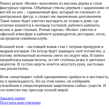
Панно резное «Волки» выполнено из массива дерева в стиле
фактурных тарелок. Объёмные стволы деревьев с царапинами от
когтей на них – гармоничный фон, который не отвлекает от
центральных фигур, а служит им лаконичным дополнением.
Такое панно будет уместно выглядеть не только в доме, где
отлично впишется в интерьер гостиной, рабочего кабинета,
кухни и даже спальни. Резная тарелка «Волки» уместна в
офисной атмосфере в кабинете руководителя, ресторане, отеле,
загородном семейном клубе.
Большой волк – настоящий вожак стаи с хитрым прищуром и
мудрым взглядом. Он всегда будет защищать своё потомство, а
потому любопытный волчонок смело исследует мир. В панно
проработана каждая мелочь, за счёт глубины резки и цветовых
акцентов. В густую шерсть хочется запустить руки, настолько
она реалистична.
Волк олицетворяет собой одновременно храбрость и жестокость,
ну и кровожадность. Но на этом панно, он изображён
спокойным и умиротворённым защитником слабых существ. И
это качество ему присуще полной мерой.
Заказать панно
Получить консультацию