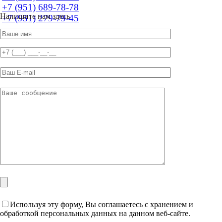
+7 (951) 689-78-78
Напишите нам здесь
+7 (951) 279-79-45
Используя эту форму, Вы соглашаетесь с хранением и
обработкой персональных данных на данном веб-сайте.