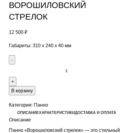
ВОРОШИЛОВСКИЙ
СТРЕЛОК
12 500
₽
Габариты: 310 х 240 х 40 мм
Количество
Панно
резное
ВОРОШИЛОВСКИЙ
В корзину
СТРЕЛОК
Категория:
Панно
ОПИСАНИЕ
ХАРАКТЕРИСТИКИ
ДОСТАВКА И ОПЛАТА
Описание
Панно «Ворошиловский стрелок» — это стильный