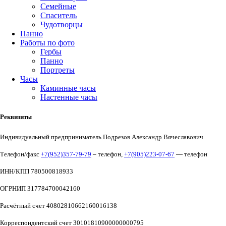
Семейные
Спаситель
Чудотворцы
Панно
Работы по фото
Гербы
Панно
Портреты
Часы
Каминные часы
Настенные часы
Реквизиты
Индивидуальный предприниматель Подрезов Александр Вячеславович
Телефон/факс
+7(952)357-79-79
– телефон,
+7(905)223-07-67
— телефон
ИНН/КПП 780500818933
ОГРНИП 317784700042160
Расчётный счет 40802810662160016138
Корреспондентский счет 30101810900000000795