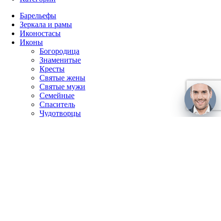
Барельефы
Зеркала и рамы
Иконостасы
Иконы
Богородица
Знаменитые
Кресты
Святые жены
Святые мужи
Семейные
Спаситель
Чудотворцы
Панно
Работы по фото
Гербы
Панно
Портреты
Часы
Каминные часы
Настенные часы
Главная
Каталог
Доставка и оплата