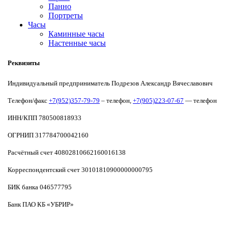
Панно
Портреты
Часы
Каминные часы
Настенные часы
Реквизиты
Индивидуальный предприниматель Подрезов Александр Вячеславович
Телефон/факс
+7(952)357-79-79
– телефон,
+7(905)223-07-67
— телефон
ИНН/КПП 780500818933
ОГРНИП 317784700042160
Расчётный счет 40802810662160016138
Корреспондентский счет 30101810900000000795
БИК банка 046577795
Банк ПАО КБ «УБРИР»