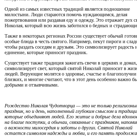
Одной из самых известных традиций является подношение
милостыни. Люди стараются помочь нуждающимся, делая
пожертвования или раздавая еду и одежду. Это отражает дух с
Николая, который всю жизнь заботился о бедных и страдающи
Также в некоторых регионах России существует обычай готов
особые блюда в честь святого. Например, пекут пироги и слад
чтобы раздать соседям и друзьям. Это символизирует радость 
единение, которые приносит праздник.
Существует также традиция зажигать свечи в церквях и домах,
символизирует свет, который святой Николай приносит в жиз
людей. Верующие молятся о здоровье, счастье и благополучии
близких, и многие считают, что в этот день особенно важно б
добрыми и отзывчивыми.
Рождество Николая Чудотворца — это не только религиозны
праздник, но и день, наполненный глубоким смыслом и традици
которые объединяют людей. Его житие и добрые дела вдохн
на благие поступки, а обычаи, связанные с праздником, напом
о важности милосердия и заботы о других. Святой Николай
остается символом надежды и любви, и его память продолж