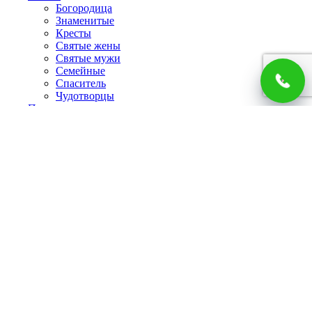
Богородица
Знаменитые
Кресты
Святые жены
Святые мужи
Семейные
Спаситель
Чудотворцы
Панно
Работы по фото
Гербы
Панно
Портреты
Часы
Каминные часы
Настенные часы
Главная
Каталог
Доставка и оплата
О компании
Отзывы
Блог
Контакты