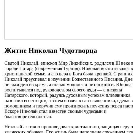
Житие Николая Чудотворца
Святой Николай, епископ Мир Ликийских, родился в III веке 
городе Патара (современная Турция). Николай воспитывался в
христианской семье, и его вера в Бога была крепкой. С ранних
Николай преуспевал в изучении Божественного Писания. Дне
не выходил из храма, а ночью молился и читал книги. Юноша
воспитывался под руководством своего дяди — епископа
Патарского, который, радуясь духовным успехам племянника,
назначил его чтецом, а затем возвел в сан священника, сделав
помощником и поручив ему произносить поучения перед паст
Вскоре Николай стал известен своими чудесами и
благотворительностью.
Николай активно проповедовал христианство, защищая веру о
языческих обычаев. Его жизнь была наполнена служением лю