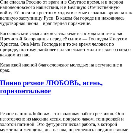
Она спасала Россию от врага и в Смутное время, и в период
наполеоновского нашествия, и в Великую Отечественную
войну. Её носили крестным ходом в самые сложные времена как
великую заступницу Руси. В каком бы городе ни находилась
чудотворная икона – враг терпел поражение.
Богословский смысл иконы заключается в ходатайстве о нас
Пречистой Богородицы перед её сыном — Господом Иисусом
Христом. Она Мать Господа и в то же время человек по
природе, поэтому наиболее сильно может молить своего сына о
каждом из нас.
Казанской иконой благословляют молодых на вступление в
брак.
Панно резное ЛЮБОВЬ, ясень,
горизонтальное
Резное панно «Любовь» – это знаковая работа резчиков. Оно
изготовлено из массива ясеня, покрыто лаком, тонировкой и
золотой патиной. Это футуристическая работа, в которой
мужчина и женщина, два начала, переплелись воедино своими