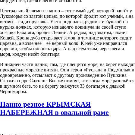
мир детства, где всё легко и беззаботно.
Центральный элемент панно – тот самый дуб, который растёт у
Лукоморья со златой цепью, по которой бродит кот учёный, а на
ветвях – сидит русалка. У его подножья, рядом с избушкой на
курьих ножках, которую ненадолго покинула на своей ступе
хозяйка Баба-яга, бродит Леший. А рядом, над златом, чахнет
Кощей. Крона дуба открывает замок, в темнице которого сидит
царевна, а возле неё – её верный волк. К ней уже направился
царевич, чтобы пленить царя. А над всем этим, через леса и
моря, колдун несёт богатыря.
В нижней части панно, там, где плещется море, на берег выходят
прекрасные морские витязи. Они герои «Руслана и Людмилы» и
одновременно, отсылают к другому произведению Пушкина –
Сказке о царе Салтане. Все же помнят, что когда море разольётся
в шумном беге, то на берегу окажутся 33 богатыря с дядькой
Черномором.
Панно резное КРЫМСКАЯ
НАБЕРЕЖНАЯ в овальной раме