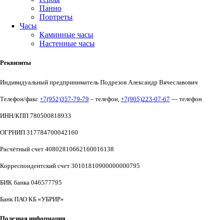
Панно
Портреты
Часы
Каминные часы
Настенные часы
Реквизиты
Индивидуальный предприниматель Подрезов Александр Вячеславович
Телефон/факс
+7(952)357-79-79
– телефон,
+7(905)223-07-67
— телефон
ИНН/КПП 780500818933
ОГРНИП 317784700042160
Расчётный счет 40802810662160016138
Корреспондентский счет 30101810900000000795
БИК банка 046577795
Банк ПАО КБ «УБРИР»
Полезная информация