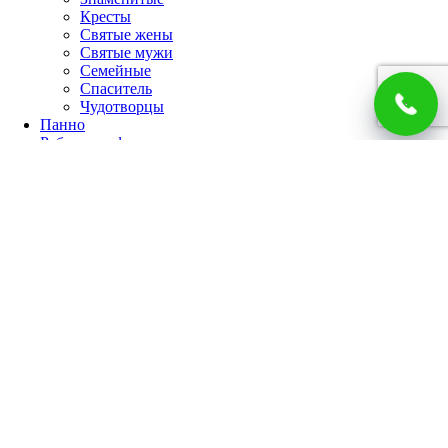
Кресты
Святые жены
Святые мужи
Семейные
Спаситель
Чудотворцы
Панно
Работы по фото
Гербы
Панно
Портреты
Часы
Каминные часы
Настенные часы
Главная
Каталог
Доставка и оплата
О компании
Отзывы
Блог
Контакты
Корзина покупок
Закрыть