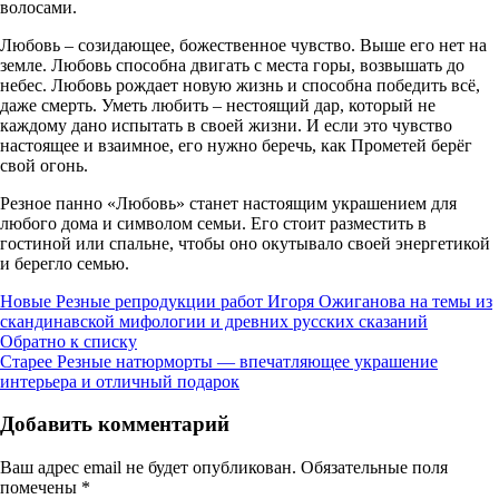
волосами.
Любовь – созидающее, божественное чувство. Выше его нет на
земле. Любовь способна двигать с места горы, возвышать до
небес. Любовь рождает новую жизнь и способна победить всё,
даже смерть. Уметь любить – нестоящий дар, который не
каждому дано испытать в своей жизни. И если это чувство
настоящее и взаимное, его нужно беречь, как Прометей берёг
свой огонь.
Резное панно «Любовь» станет настоящим украшением для
любого дома и символом семьи. Его стоит разместить в
гостиной или спальне, чтобы оно окутывало своей энергетикой
и берегло семью.
Новые
Резные репродукции работ Игоря Ожиганова на темы из
скандинавской мифологии и древних русских сказаний
Обратно к списку
Старее
Резные натюрморты — впечатляющее украшение
интерьера и отличный подарок
Добавить комментарий
Ваш адрес email не будет опубликован.
Обязательные поля
помечены
*