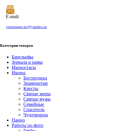
E-mail:
vernissage-av@yandex.ru
Категории товаров
Барельефы
Зеркала и рамы
Иконостасы
Иконы
Богородица
Знаменитые
Кресты
Святые жены
Святые мужи
Семейные
Спаситель
Чудотворцы
Панно
Работы по фото
Гербы