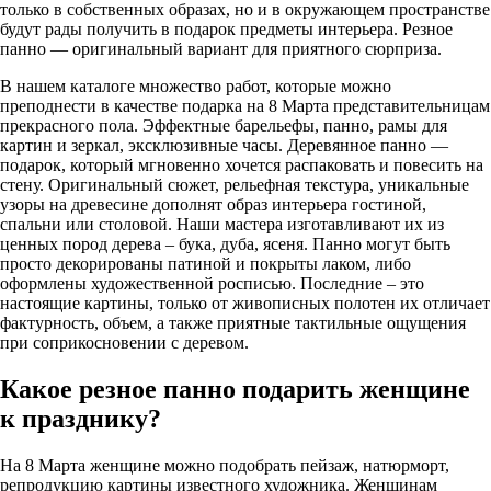
только в собственных образах, но и в окружающем пространстве
будут рады получить в подарок предметы интерьера. Резное
панно — оригинальный вариант для приятного сюрприза.
В нашем каталоге множество работ, которые можно
преподнести в качестве подарка на 8 Марта представительницам
прекрасного пола. Эффектные барельефы, панно, рамы для
картин и зеркал, эксклюзивные часы. Деревянное панно —
подарок, который мгновенно хочется распаковать и повесить на
стену. Оригинальный сюжет, рельефная текстура, уникальные
узоры на древесине дополнят образ интерьера гостиной,
спальни или столовой. Наши мастера изготавливают их из
ценных пород дерева – бука, дуба, ясеня. Панно могут быть
просто декорированы патиной и покрыты лаком, либо
оформлены художественной росписью. Последние – это
настоящие картины, только от живописных полотен их отличает
фактурность, объем, а также приятные тактильные ощущения
при соприкосновении с деревом.
Какое резное панно подарить женщине
к празднику?
На 8 Марта женщине можно подобрать пейзаж, натюрморт,
репродукцию картины известного художника. Женщинам