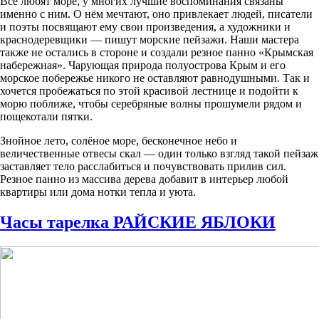
Все любят море, у многих лучшие воспоминания связаны
именно с ним. О нём мечтают, оно привлекает людей, писатели
и поэты посвящают ему свои произведения, а художники и
краснодеревщики — пишут морские пейзажи. Наши мастера
также не остались в стороне и создали резное панно «Крымская
набережная». Чарующая природа полуострова Крым и его
морское побережье никого не оставляют равнодушными. Так и
хочется пробежаться по этой красивой лестнице и подойти к
морю поближе, чтобы серебряные волны прошумели рядом и
пощекотали пятки.
Знойное лето, солёное море, бесконечное небо и
величественные отвесы скал — один только взгляд такой пейзаж
заставляет тело расслабиться и почувствовать прилив сил.
Резное панно из массива дерева добавит в интерьер любой
квартиры или дома нотки тепла и уюта.
Часы тарелка РАЙСКИЕ ЯБЛОКИ