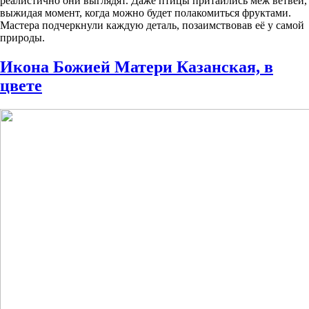
реалистично они выглядят. Даже птицы притаились меж ветвей,
выжидая момент, когда можно будет полакомиться фруктами.
Мастера подчеркнули каждую деталь, позаимствовав её у самой
природы.
Икона Божией Матери Казанская, в
цвете