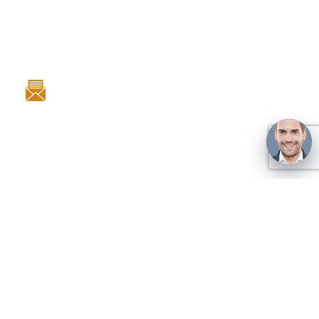
Фучика, 9 (ТЦ Кубатура) 3 этаж отдел 3В 534
+7 (952) 379-379-2
E-mail:
vernissage-av@yandex.ru
Категории товаров
Барельефы
Зеркала и рамы
Иконостасы
Иконы
Богородица