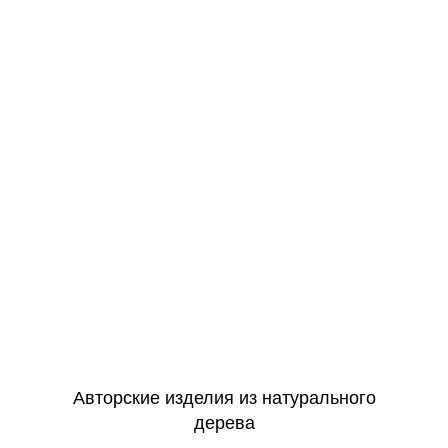
Авторская работа
Большой выбор сюжетов
Можно на заказ по фото
Идеально в подарок
Оформить заявку
Авторские изделия из натурального
дерева