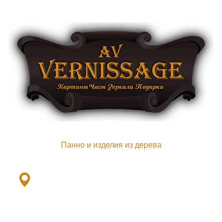
Панно и изделия из дерева
Ленинский пр., 101ж
+7(901) 379-79-33