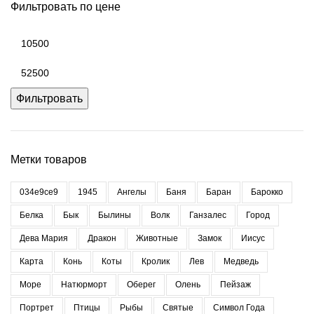
Фильтровать по цене
Минимальная
цена
Максимальная
цена
Фильтровать
Метки товаров
034e9ce9
1945
Ангелы
Баня
Баран
Барокко
Белка
Бык
Былины
Волк
Ганзалес
Город
Дева Мария
Дракон
Животные
Замок
Иисус
Карта
Конь
Коты
Кролик
Лев
Медведь
Море
Натюрморт
Оберег
Олень
Пейзаж
Портрет
Птицы
Рыбы
Святые
Символ Года