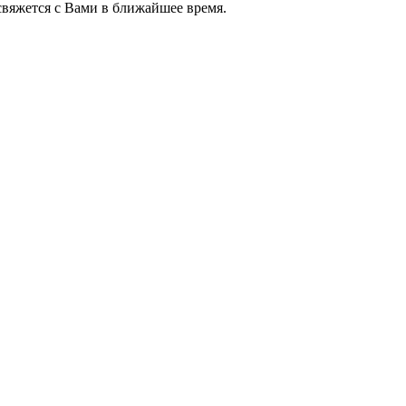
яжется с Вами в ближайшее время.
+7 (952) 357-79-79